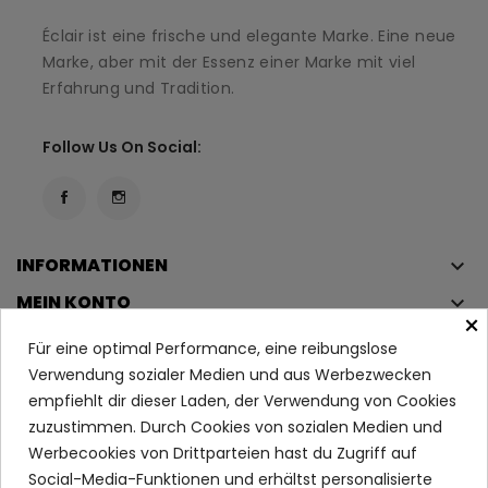
Éclair ist eine frische und elegante Marke. Eine neue
Marke, aber mit der Essenz einer Marke mit viel
Erfahrung und Tradition.
Follow Us On Social:
INFORMATIONEN
keyboard_arrow_down
MEIN KONTO
keyboard_arrow_down
×
KUNDENBETREUUNG
keyboard_arrow_down
Für eine optimal Performance, eine reibungslose
Verwendung sozialer Medien und aus Werbezwecken
empfiehlt dir dieser Laden, der Verwendung von Cookies
zuzustimmen. Durch Cookies von sozialen Medien und
Copyright © 2023
Éclair
. Alle Rechte vorbehalten.
Werbecookies von Drittparteien hast du Zugriff auf
Rechtliche Bestimmungen Und Bedingungen
Social-Media-Funktionen und erhältst personalisierte