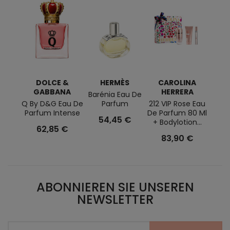
DOLCE &
HERMÈS
CAROLINA
JE
GABBANA
HERRERA
G
Barénia Eau De
Q By D&G Eau De
Parfum
212 VIP Rose Eau
Scan
Parfum Intense
De Parfum 80 Ml
Po
54,45 €
+ Bodylotion...
62,85 €
Co
83,90 €
5
ABONNIEREN SIE UNSEREN
NEWSLETTER