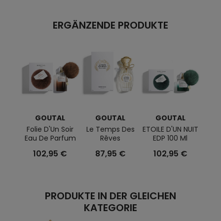
ERGÄNZENDE PRODUKTE
GOUTAL
GOUTAL
GOUTAL
G
Folie D'Un Soir
Le Temps Des
ETOILE D'UN NUIT
Eau
Eau De Parfum
Rêves
EDP 100 Ml
Eau 
102,95 €
87,95 €
102,95 €
1
PRODUKTE IN DER GLEICHEN
KATEGORIE