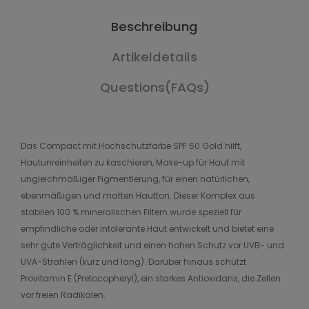
Beschreibung
Artikeldetails
Questions(FAQs)
Das Compact mit Hochschutzfarbe SPF 50 Gold hilft,
Hautunreinheiten zu kaschieren, Make-up für Haut mit
ungleichmäßiger Pigmentierung, für einen natürlichen,
ebenmäßigen und matten Hautton. Dieser Komplex aus
stabilen 100 % mineralischen Filtern wurde speziell für
empfindliche oder intolerante Haut entwickelt und bietet eine
sehr gute Verträglichkeit und einen hohen Schutz vor UVB- und
UVA-Strahlen (kurz und lang). Darüber hinaus schützt
Provitamin E (Pretocopheryl), ein starkes Antioxidans, die Zellen
vor freien Radikalen.