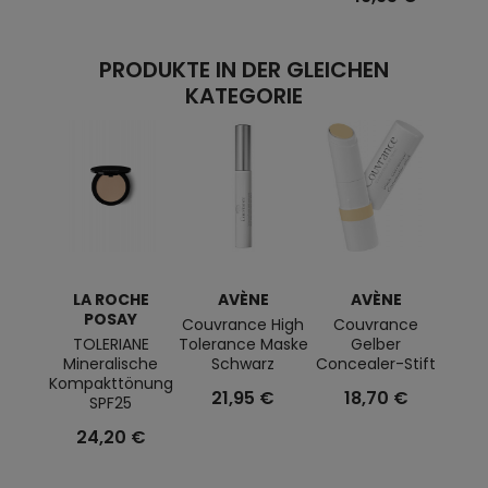
PRODUKTE IN DER GLEICHEN
KATEGORIE
LA ROCHE
AVÈNE
AVÈNE
POSAY
Couvrance High
Couvrance
Couvr
TOLERIANE
Tolerance Maske
Gelber
Co
Mineralische
Schwarz
Concealer-Stift
1
Kompakttönung
21,95 €
18,70 €
SPF25
24,20 €