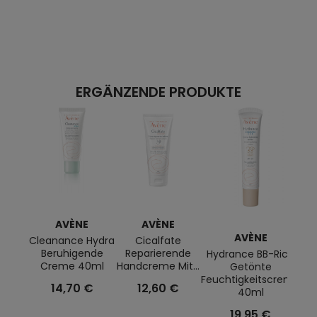
ERGÄNZENDE PRODUKTE
AVÈNE
AVÈNE
AVÈNE
Cleanance Hydra
Cicalfate
Lip
Beruhigende
Reparierende
Hydrance BB-Rich
Creme 40ml
Handcreme Mit...
Getönte
Feuchtigkeitscreme
14,70 €
12,60 €
40ml
19,95 €