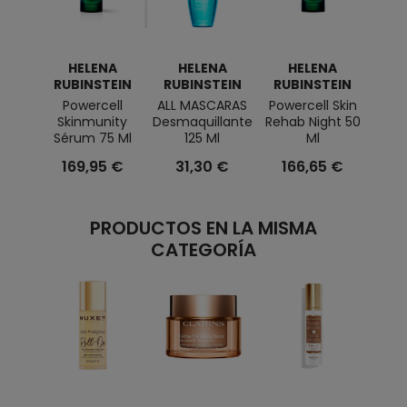
HELENA
HELENA
HELENA
H
RUBINSTEIN
RUBINSTEIN
RUBINSTEIN
RU
Powercell
ALL MASCARAS
Powercell Skin
PUR
Skinmunity
Desmaquillante
Rehab Night 50
CARE
Sérum 75 Ml
125 Ml
Ml
Limpi
169,95 €
31,30 €
166,65 €
6
PRODUCTOS EN LA MISMA
CATEGORÍA