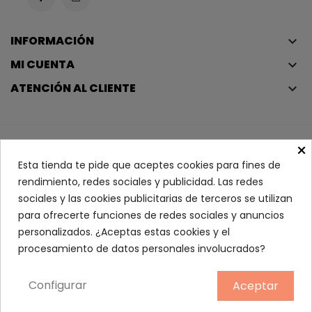
INFORMACIÓN
keyboard_arrow_down
MI CUENTA
keyboard_arrow_down
ATENCIÓN AL CLIENTE
keyboard_arrow_down
×
Copyright © 2023
Éclair
. Todos los derechos reservados.
Esta tienda te pide que aceptes cookies para fines de
Condiciones Legales
rendimiento, redes sociales y publicidad. Las redes
Política De Privacidad Y Política De Cookies
sociales y las cookies publicitarias de terceros se utilizan
Iniciar Sesión
para ofrecerte funciones de redes sociales y anuncios
personalizados. ¿Aceptas estas cookies y el
POWERCELL SKINMUNITY...
procesamiento de datos personales involucrados?
101,40 €
Configurar
Aceptar
AÑADIR AL CARRITO