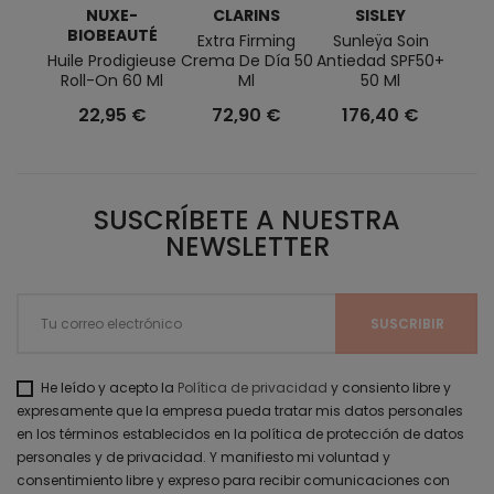
NUXE-
CLARINS
SISLEY
B
BIOBEAUTÉ
Extra Firming
Sunleÿa Soin
T-Pu
Huile Prodigieuse
Crema De Día 50
Antiedad SPF50+
Limpi
Roll-On 60 Ml
Ml
50 Ml
2
22,95 €
72,90 €
176,40 €
SUSCRÍBETE A NUESTRA
NEWSLETTER
He leído y acepto la
Política de privacidad
y consiento libre y
expresamente que la empresa pueda tratar mis datos personales
en los términos establecidos en la política de protección de datos
personales y de privacidad. Y manifiesto mi voluntad y
consentimiento libre y expreso para recibir comunicaciones con