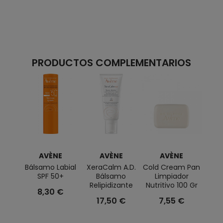
PRODUCTOS COMPLEMENTARIOS
AVÈNE
AVÈNE
AVÈNE
Bálsamo Labial
XeraCalm A.D.
Cold Cream Pan
Ci
SPF 50+
Bálsamo
Limpiador
Relipidizante
Nutritivo 100 Gr
Pr
8,30 €
Re
17,50 €
7,55 €
1