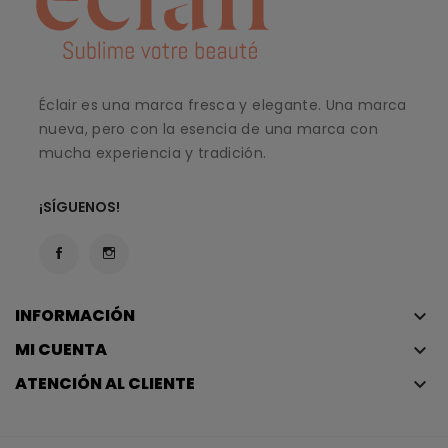
Éclair es una marca fresca y elegante. Una marca
nueva, pero con la esencia de una marca con
mucha experiencia y tradición.
¡SÍGUENOS!
INFORMACIÓN
keyboard_arrow_down
MI CUENTA
keyboard_arrow_down
ATENCIÓN AL CLIENTE
keyboard_arrow_down