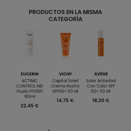
PRODUCTOS EN LA MISMA
CATEGORÍA
EUCERIN
VICHY
AVÈNE
L
ACTINIC
Capital Soleil
Solar Antiedad
CONTROL MD
Crema Rostro
Con Color SPF
AN
Fluido FPS100
SPF50+ 50 Ml
50+ 50 Ml
Cre
80ml
SPF5
14,75 €
18,20 €
22,45 €
1