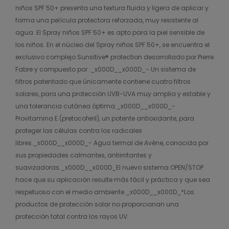
niños SPF 50+ presenta una textura fluida y ligera de aplicar y
forma una película protectora reforzada, muy resistente al
agua. El Spray niños SPF 50+ es apto para la piel sensible de
los niños. En el núcleo del Spray niños SPF 50+, se encuentra el
exclusivo complejo Sunsitive® protection desarrollado por Pierre
Fabre y compuesto por :_x000D__x000D_- Un sistema de
filtros patentado que únicamente contiene cuatro filtros
solares, para una protección UVB-UVA muy amplia y estable y
una tolerancia cutánea óptima._x000D__x000D_-
Provitamina E (pretocoferil), un potente antioxidante, para
proteger las células contra los radicales
libres._x000D__x000D_- Agua termal de Avène, conocida por
sus propiedades calmantes, antiirritantes y
suavizadoras._x000D__x000D_El nuevo sistema OPEN/STOP
hace que su aplicación resulte más fácil y práctica y que sea
respetuoso con el medio ambiente._x000D__x000D_*Los
productos de protección solar no proporcionan una
protección total contra los rayos UV.