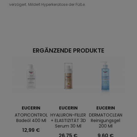
verzögert. Mildert Hyperkeratose der Füße.
ERGÄNZENDE PRODUKTE
EUCERIN
EUCERIN
EUCERIN
E
ATOPICONTROL
HYALURON-FILLER
DERMATOCLEAN
Q1
Badeöl 400 Ml
+ ELASTIZITÄT 3D
Reinigungsgel
Ta
Serum 30 Ml
200 Ml
Troc
12,99 €
26,75 €
9,60 €