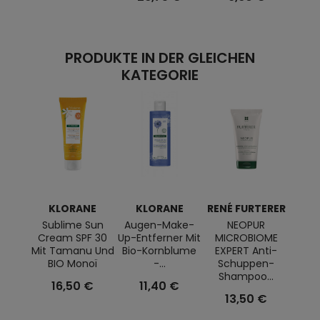
2
PRODUKTE IN DER GLEICHEN
KATEGORIE
KLORANE
KLORANE
RENÉ FURTERER
Sublime Sun
Augen-Make-
NEOPUR
SUN
Cream SPF 30
Up-Entferner Mit
MICROBIOME
Crea
Mit Tamanu Und
Bio-Kornblume
EXPERT Anti-
Fa
BIO Monoï
-...
Schuppen-
Pro
Shampoo...
16,50 €
11,40 €
1
13,50 €