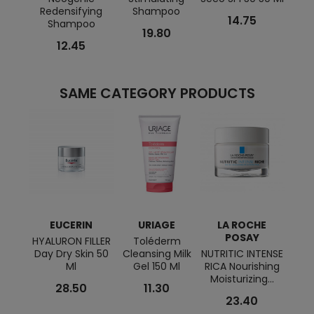
Redensifying
Shampoo
Deodo
14.75
Shampoo
19.80
12.45
SAME CATEGORY PRODUCTS
EUCERIN
URIAGE
LA ROCHE
K
POSAY
HYALURON FILLER
Toléderm
Eye
Day Dry Skin 50
Cleansing Milk
NUTRITIC INTENSE
Rem
Ml
Gel 150 Ml
RICA Nourishing
O
Moisturizing...
Corn
28.50
11.30
23.40