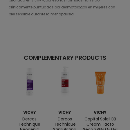
prioridad en Vichy y, por eso, las fórmulas han sido
clínicamente puntuadas por dermatólogos en mujeres con
piel sensible durante la menopausia.
COMPLEMENTARY PRODUCTS
VICHY
VICHY
VICHY
Dercos
Dercos
Capital Soleil BB
Technique
Technique
Cream Tacto
Deod
Neogenic
Stimulating
Seco SPF50 50 Ml
An